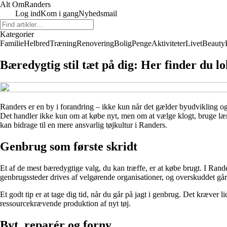
Alt Om
Randers
Log ind
Kom i gang
Nyhedsmail
Kategorier
Familie
Helbred
Træning
Renovering
Bolig
Penge
Aktiviteter
Livet
Beauty
Bæredygtig stil tæt på dig: Her finder du l
Randers er en by i forandring – ikke kun når det gælder byudvikling og 
Det handler ikke kun om at købe nyt, men om at vælge klogt, bruge længe
kan bidrage til en mere ansvarlig tøjkultur i Randers.
Genbrug som første skridt
Et af de mest bæredygtige valg, du kan træffe, er at købe brugt. I Rand
genbrugssteder drives af velgørende organisationer, og overskuddet går 
Et godt tip er at tage dig tid, når du går på jagt i genbrug. Det kræver 
ressourcekrævende produktion af nyt tøj.
Byt, reparér og forny