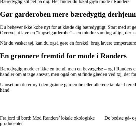
Bæredygtig stil tæt på dig: Her finder du lokal grøn mode i Randers
Gør garderoben mere bæredygtig derhje
Du behøver ikke købe nyt for at klæde dig bæredygtigt. Start med at ge
Overvej at lave en “kapselgarderobe” – en mindre samling af tøj, der k
Når du vasker tøj, kan du også gøre en forskel: brug lavere temperaturer
En grønnere fremtid for mode i Randers
Bæredygtig mode er ikke en trend, men en bevægelse – og i Randers er de
handler om at tage ansvar, men også om at finde glæden ved tøj, der for
Uanset om du er ny i den grønne garderobe eller allerede tænker bæredygt
hånd.
Fra jord til bord: Mød Randers’ lokale økologiske
De bedste gå- o
producenter