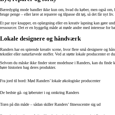
Bæredygtig mode handler ikke kun om, hvad du køber, men også om, hvor
bruge penge – eller lære at reparere og tilpasse dit tøj, så det får nyt liv.
Et par nye knapper, en oplægning eller en kreativ lapning kan gøre und
ressourcer. Det er en hyggelig måde at møde andre med interesse for bæ
Lokale designere og håndværk
Randers har en spirende kreativ scene, hvor flere små designere og hå
tekstiler eller naturfarvede stoffer. Ved at støtte lokale producenter e
Selvom du måske ikke finder store modehuse i Randers, kan du finde kv
høre historien bag deres produkter.
Fra jord til bord: Mød Randers’ lokale økologiske producenter
De bedste gå- og løberuter i og omkring Randers
Træn på din måde – sådan skiller Randers’ fitnesscentre sig ud