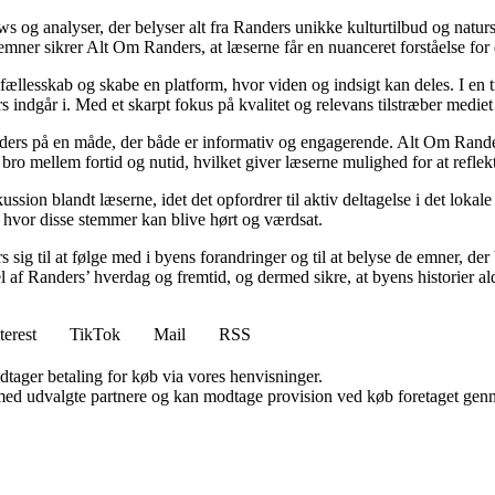
views og analyser, der belyser alt fra Randers unikke kulturtilbud og na
ner sikrer Alt Om Randers, at læserne får en nuanceret forståelse for
ællesskab og skabe en platform, hvor viden og indsigt kan deles. I en ti
 indgår i. Med et skarpt fokus på kvalitet og relevans tilstræber mediet 
anders på en måde, der både er informativ og engagerende. Alt Om Rander
bro mellem fortid og nutid, hvilket giver læserne mulighed for at reflek
sion blandt læserne, idet det opfordrer til aktiv deltagelse i det lokale
m, hvor disse stemmer kan blive hørt og værdsat.
s sig til at følge med i byens forandringer og til at belyse de emner, d
el af Randers’ hverdag og fremtid, og dermed sikre, at byens historier al
terest
TikTok
Mail
RSS
dtager betaling for køb via vores henvisninger.
med udvalgte partnere og kan modtage provision ved køb foretaget gennem