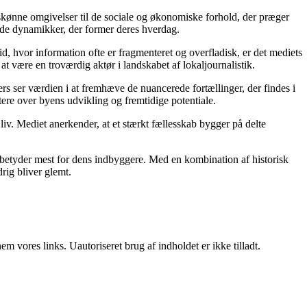
turskønne omgivelser til de sociale og økonomiske forhold, der præger
 de dynamikker, der former deres hverdag.
d, hvor information ofte er fragmenteret og overfladisk, er det mediets
at være en troværdig aktør i landskabet af lokaljournalistik.
s ser værdien i at fremhæve de nuancerede fortællinger, der findes i
tere over byens udvikling og fremtidige potentiale.
 liv. Mediet anerkender, at et stærkt fællesskab bygger på delte
er betyder mest for dens indbyggere. Med en kombination af historisk
drig bliver glemt.
 vores links. Uautoriseret brug af indholdet er ikke tilladt.