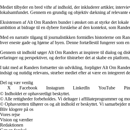
Mediet tilbyder en bred vifte af indhold, der inkluderer artikler, inter
lokalsamfundet. Gennem en grundig og objektiv dækning af relevante em
Eksistensen af Alt Om Randers bunder i ønsket om at styrke det lokale f
ambition at bidrage til en dybere forståelse af den kontekst, som Randers
Med en narrativ tilgang til journalistikken formidles historierne om R
hver eneste gade og hjørne af byen. Denne fortællestil fungerer som en 
Gennem sit indhold søger Alt Om Randers at inspirere til dialog og diskus
erfaringer og perspektiver, og derfor tilstræber det at skabe en platfor
I takt med at Randers fortsætter sin udvikling, forpligter Alt Om Rander
indsigt og nutidig relevans, stræber mediet efter at være en integreret d
Del og vær venlig
X
Facebook
Instagram
LinkedIn
YouTube
Pin
© Indholdet er ophavsretligt beskyttet.
© Alle rettigheder forbeholdes. Vi deltager i affiliateprogrammer og mo
© Ophavsretten tilhører os og alt indhold er beskyttet. Vi samarbejder 
Bliv klogere på os
Vores rejse
Vision og værdier
Redaktionen