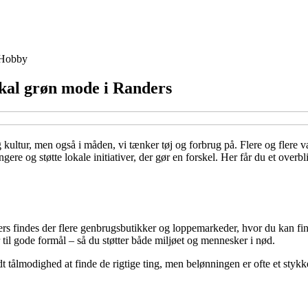
Hobby
okal grøn mode i Randers
kultur, men også i måden, vi tænker tøj og forbrug på. Flere og flere væ
re og støtte lokale initiativer, der gør en forskel. Her får du et over
ers findes der flere genbrugsbutikker og loppemarkeder, hvor du kan fin
til gode formål – så du støtter både miljøet og mennesker i nød.
lidt tålmodighed at finde de rigtige ting, men belønningen er ofte et styk