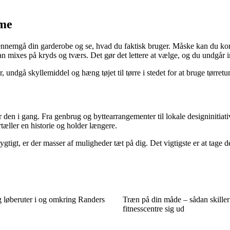
mme
nnemgå din garderobe og se, hvad du faktisk bruger. Måske kan du kombi
an mixes på kryds og tværs. Det gør det lettere at vælge, og du undgår
, undgå skyllemiddel og hæng tøjet til tørre i stedet for at bruge tørre
n i gang. Fra genbrug og byttearrangementer til lokale designinitiative
tæller en historie og holder længere.
igt, er der masser af muligheder tæt på dig. Det vigtigste er at tage de
g løberuter i og omkring Randers
Træn på din måde – sådan skille
fitnesscentre sig ud