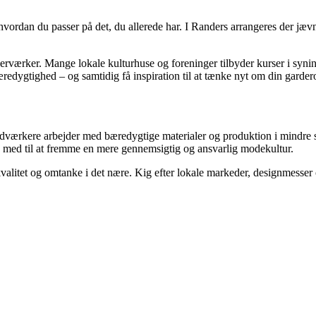
dan du passer på det, du allerede har. I Randers arrangeres der jævnli
erværker. Mange lokale kulturhuse og foreninger tilbyder kurser i syni
redygtighed – og samtidig få inspiration til at tænke nyt om din garder
ndværkere arbejder med bæredygtige materialer og produktion i mindre 
r du med til at fremme en mere gennemsigtig og ansvarlig modekultur.
alitet og omtanke i det nære. Kig efter lokale markeder, designmesser