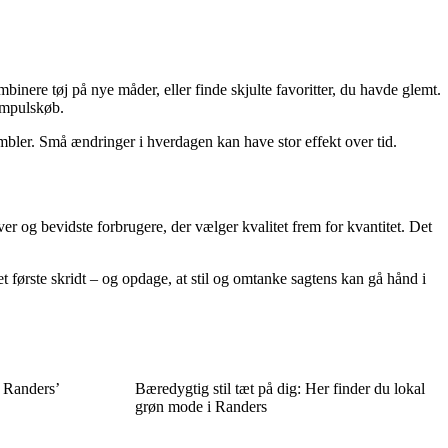
nere tøj på nye måder, eller finde skjulte favoritter, du havde glemt.
 impulskøb.
tumbler. Små ændringer i hverdagen kan have stor effekt over tid.
r og bevidste forbrugere, der vælger kvalitet frem for kvantitet. Det
t første skridt – og opdage, at stil og omtanke sagtens kan gå hånd i
r Randers’
Bæredygtig stil tæt på dig: Her finder du lokal
grøn mode i Randers