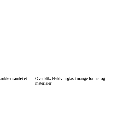
krukker samlet ét
Overblik: Hvidvinsglas i mange former og
materialer