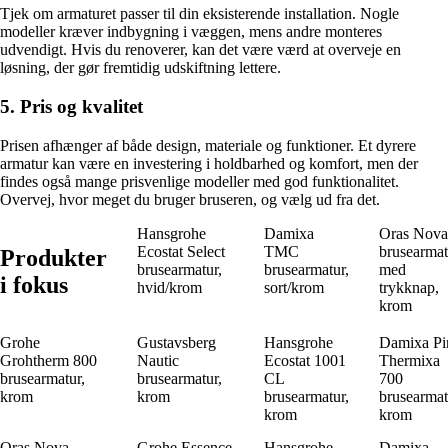
Tjek om armaturet passer til din eksisterende installation. Nogle
modeller kræver indbygning i væggen, mens andre monteres
udvendigt. Hvis du renoverer, kan det være værd at overveje en
løsning, der gør fremtidig udskiftning lettere.
5. Pris og kvalitet
Prisen afhænger af både design, materiale og funktioner. Et dyrere
armatur kan være en investering i holdbarhed og komfort, men der
findes også mange prisvenlige modeller med god funktionalitet.
Overvej, hvor meget du bruger bruseren, og vælg ud fra det.
Hansgrohe
Damixa
Oras Nova
Ecostat Select
TMC
brusearmat
Produkter
brusearmatur,
brusearmatur,
med
i fokus
hvid/krom
sort/krom
trykknap,
krom
Grohe
Gustavsberg
Hansgrohe
Damixa Pi
Grohtherm 800
Nautic
Ecostat 1001
Thermixa
brusearmatur,
brusearmatur,
CL
700
krom
krom
brusearmatur,
brusearmat
krom
krom
Oras Nova
Grohe Essence
Hansgrohe
Damixa