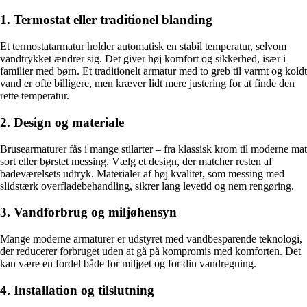
1. Termostat eller traditionel blanding
Et termostatarmatur holder automatisk en stabil temperatur, selvom
vandtrykket ændrer sig. Det giver høj komfort og sikkerhed, især i
familier med børn. Et traditionelt armatur med to greb til varmt og koldt
vand er ofte billigere, men kræver lidt mere justering for at finde den
rette temperatur.
2. Design og materiale
Brusearmaturer fås i mange stilarter – fra klassisk krom til moderne mat
sort eller børstet messing. Vælg et design, der matcher resten af
badeværelsets udtryk. Materialer af høj kvalitet, som messing med
slidstærk overfladebehandling, sikrer lang levetid og nem rengøring.
3. Vandforbrug og miljøhensyn
Mange moderne armaturer er udstyret med vandbesparende teknologi,
der reducerer forbruget uden at gå på kompromis med komforten. Det
kan være en fordel både for miljøet og for din vandregning.
4. Installation og tilslutning