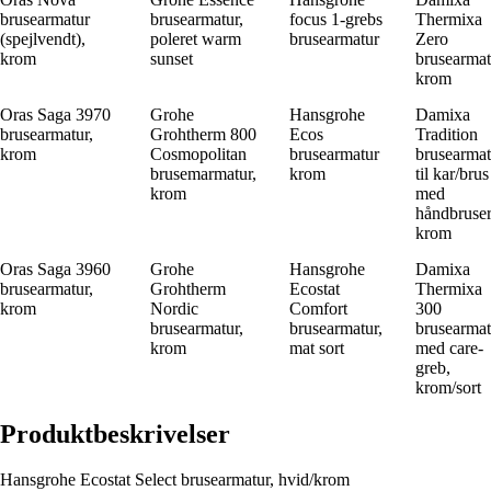
brusearmatur
brusearmatur,
focus 1-grebs
Thermixa
(spejlvendt),
poleret warm
brusearmatur
Zero
krom
sunset
brusearmat
krom
Oras Saga 3970
Grohe
Hansgrohe
Damixa
brusearmatur,
Grohtherm 800
Ecos
Tradition
krom
Cosmopolitan
brusearmatur
brusearmat
brusemarmatur,
krom
til kar/brus
krom
med
håndbruser
krom
Oras Saga 3960
Grohe
Hansgrohe
Damixa
brusearmatur,
Grohtherm
Ecostat
Thermixa
krom
Nordic
Comfort
300
brusearmatur,
brusearmatur,
brusearmat
krom
mat sort
med care-
greb,
krom/sort
Produktbeskrivelser
Hansgrohe Ecostat Select brusearmatur, hvid/krom