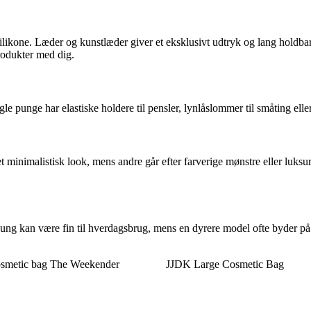
silikone. Læder og kunstlæder giver et eksklusivt udtryk og lang holdba
rodukter med dig.
e punge har elastiske holdere til pensler, lynlåslommer til småting eller
t minimalistisk look, mens andre går efter farverige mønstre eller luksuri
ng kan være fin til hverdagsbrug, mens en dyrere model ofte byder på b
osmetic bag The Weekender
JJDK Large Cosmetic Bag