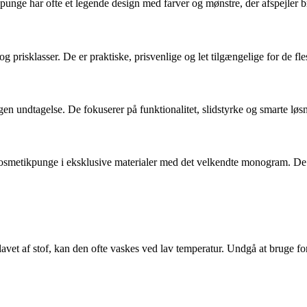
ge har ofte et legende design med farver og mønstre, der afspejler bran
g prisklasser. De er praktiske, prisvenlige og let tilgængelige for de fle
en undtagelse. De fokuserer på funktionalitet, slidstyrke og smarte løsni
 kosmetikpunge i eksklusive materialer med det velkendte monogram. De
avet af stof, kan den ofte vaskes ved lav temperatur. Undgå at bruge fo