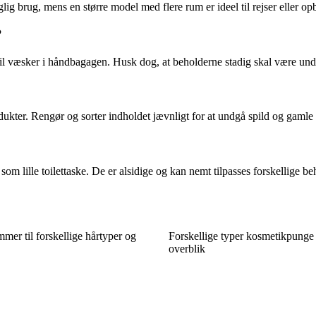
glig brug, mens en større model med flere rum er ideel til rejser eller 
?
e til væsker i håndbagagen. Husk dog, at beholderne stadig skal være un
kter. Rengør og sorter indholdet jævnligt for at undgå spild og gamle 
om lille toilettaske. De er alsidige og kan nemt tilpasses forskellige be
mer til forskellige hårtyper og
Forskellige typer kosmetikpunge 
overblik