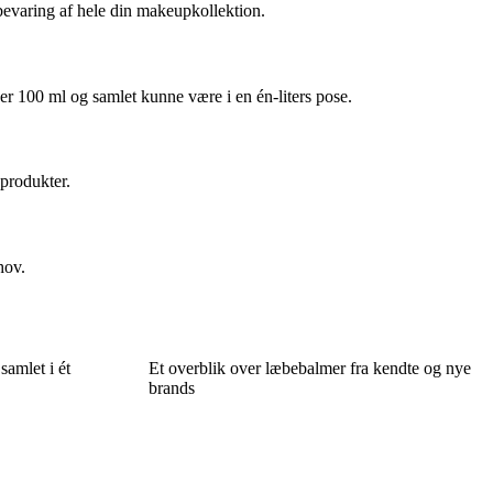
opbevaring af hele din makeupkollektion.
der 100 ml og samlet kunne være i en én-liters pose.
produkter.
hov.
samlet i ét
Et overblik over læbebalmer fra kendte og nye
brands