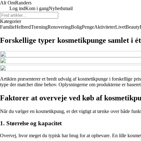
Alt Om
Randers
Log ind
Kom i gang
Nyhedsmail
Kategorier
Familie
Helbred
Træning
Renovering
Bolig
Penge
Aktiviteter
Livet
Beauty
Forskellige typer kosmetikpunge samlet i ét
Artiklen præsenterer et bredt udvalg af kosmetikpunge i forskellige pris
type der matcher dine behov. Oplysningerne om produkterne er baseret på
Faktorer at overveje ved køb af kosmetikp
Når du vælger en kosmetikpung, er det vigtigt at tænke over både funktio
1. Størrelse og kapacitet
Overvej, hvor meget du typisk har brug for at opbevare. En lille kosmet