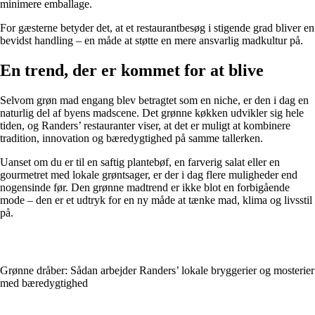
minimere emballage.
For gæsterne betyder det, at et restaurantbesøg i stigende grad bliver en
bevidst handling – en måde at støtte en mere ansvarlig madkultur på.
En trend, der er kommet for at blive
Selvom grøn mad engang blev betragtet som en niche, er den i dag en
naturlig del af byens madscene. Det grønne køkken udvikler sig hele
tiden, og Randers’ restauranter viser, at det er muligt at kombinere
tradition, innovation og bæredygtighed på samme tallerken.
Uanset om du er til en saftig plantebøf, en farverig salat eller en
gourmetret med lokale grøntsager, er der i dag flere muligheder end
nogensinde før. Den grønne madtrend er ikke blot en forbigående
mode – den er et udtryk for en ny måde at tænke mad, klima og livsstil
på.
Grønne dråber: Sådan arbejder Randers’ lokale bryggerier og mosterier
med bæredygtighed