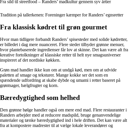
Fra sild til streetfood – Randers’ madkultur gennem syv årtier
Tradition på tallerkenen: Foreninger kæmper for Randers’ egnsretter
Fra klassisk kødret til grøn gourmet
Hvor man tidligere forbandt Randers’ spisesteder med solide kødretter,
er billedet i dag mere nuanceret. Flere steder tilbyder grønne menuer,
hvor plantebaserede ingredienser får lov at skinne. Det kan være alt fra
kreative fortolkninger af klassiske retter til helt nye smagsuniverser
inspireret af det nordiske køkken.
Grøn mad handler ikke kun om at undgå kød, men om at udvide
paletten af smage og teksturer. Mange kokke ser det som en
spændende udfordring at skabe dybde og umami i retter baseret på
grøntsager, bælgfrugter og korn.
Bæredygtighed som helhed
Den grønne bølge handler også om mere end mad. Flere restauranter i
Randers arbejder med at reducere madspild, bruge genanvendelige
materialer og tænke bæredygtighed ind i hele driften. Det kan være alt
fra at kompostere madrester til at vælge lokale leverandører og