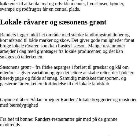
køkkener til at tænke nyt og udvikle menuer, hvor linser, bønner,
svampe og rodfrugter får en central plads.
Lokale råvarer og sæsonens grønt
Randers ligger midt i et område med stærke landbrugstraditioner og
kort afstand til både marker og skov. Det giver gode muligheder for at
bruge lokale råvarer, som kan høstes i sæson. Mange restauranter
arbejder i dag med grøntsager fra lokale producenter, og det kan
smages på tallerkenen.
Sæsonens grønt – fra friske asparges i foråret til græskar og kål om
efteråret – giver variation og gør det lettere at skabe retter, der både er
bæredygtige og fulde af smag. Samtidig mindskes transporten, og
gæsterne får en tættere forbindelse til det lokale landskab.
Grønne dråber: Sådan arbejder Randers’ lokale bryggerier og mosterier
med bæredygtighed
Fra bøf til bønne: Randers-restauranter går med på de grønne
madtrends