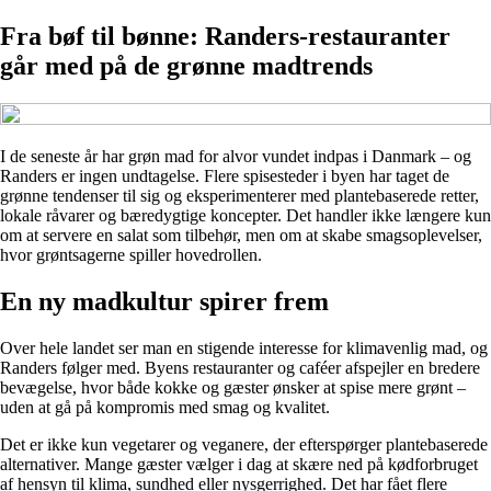
Fra bøf til bønne: Randers-restauranter
går med på de grønne madtrends
I de seneste år har grøn mad for alvor vundet indpas i Danmark – og
Randers er ingen undtagelse. Flere spisesteder i byen har taget de
grønne tendenser til sig og eksperimenterer med plantebaserede retter,
lokale råvarer og bæredygtige koncepter. Det handler ikke længere kun
om at servere en salat som tilbehør, men om at skabe smagsoplevelser,
hvor grøntsagerne spiller hovedrollen.
En ny madkultur spirer frem
Over hele landet ser man en stigende interesse for klimavenlig mad, og
Randers følger med. Byens restauranter og caféer afspejler en bredere
bevægelse, hvor både kokke og gæster ønsker at spise mere grønt –
uden at gå på kompromis med smag og kvalitet.
Det er ikke kun vegetarer og veganere, der efterspørger plantebaserede
alternativer. Mange gæster vælger i dag at skære ned på kødforbruget
af hensyn til klima, sundhed eller nysgerrighed. Det har fået flere