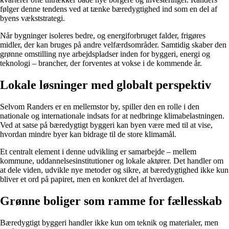
følger denne tendens ved at tænke bæredygtighed ind som en del af
byens vækststrategi.
Når bygninger isoleres bedre, og energiforbruget falder, frigøres
midler, der kan bruges på andre velfærdsområder. Samtidig skaber den
grønne omstilling nye arbejdspladser inden for byggeri, energi og
teknologi – brancher, der forventes at vokse i de kommende år.
Lokale løsninger med globalt perspektiv
Selvom Randers er en mellemstor by, spiller den en rolle i den
nationale og internationale indsats for at nedbringe klimabelastningen.
Ved at satse på bæredygtigt byggeri kan byen være med til at vise,
hvordan mindre byer kan bidrage til de store klimamål.
Et centralt element i denne udvikling er samarbejde – mellem
kommune, uddannelsesinstitutioner og lokale aktører. Det handler om
at dele viden, udvikle nye metoder og sikre, at bæredygtighed ikke kun
bliver et ord på papiret, men en konkret del af hverdagen.
Grønne boliger som ramme for fællesskab
Bæredygtigt byggeri handler ikke kun om teknik og materialer, men