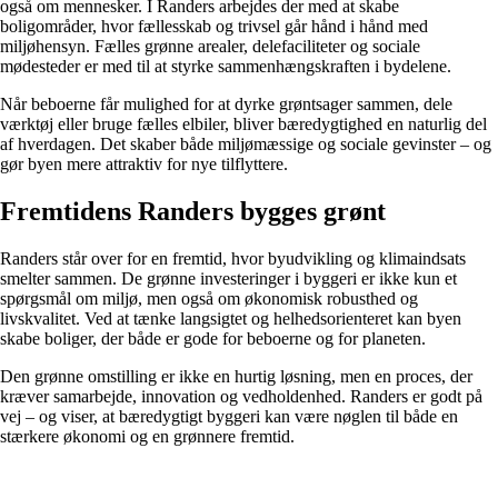
også om mennesker. I Randers arbejdes der med at skabe
boligområder, hvor fællesskab og trivsel går hånd i hånd med
miljøhensyn. Fælles grønne arealer, delefaciliteter og sociale
mødesteder er med til at styrke sammenhængskraften i bydelene.
Når beboerne får mulighed for at dyrke grøntsager sammen, dele
værktøj eller bruge fælles elbiler, bliver bæredygtighed en naturlig del
af hverdagen. Det skaber både miljømæssige og sociale gevinster – og
gør byen mere attraktiv for nye tilflyttere.
Fremtidens Randers bygges grønt
Randers står over for en fremtid, hvor byudvikling og klimaindsats
smelter sammen. De grønne investeringer i byggeri er ikke kun et
spørgsmål om miljø, men også om økonomisk robusthed og
livskvalitet. Ved at tænke langsigtet og helhedsorienteret kan byen
skabe boliger, der både er gode for beboerne og for planeten.
Den grønne omstilling er ikke en hurtig løsning, men en proces, der
kræver samarbejde, innovation og vedholdenhed. Randers er godt på
vej – og viser, at bæredygtigt byggeri kan være nøglen til både en
stærkere økonomi og en grønnere fremtid.