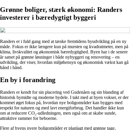
Grønne boliger, stærk økonomi: Randers
investerer i bæredygtigt byggeri
Randers er i fuld gang med at tænke fremtidens byudvikling på en ny
måde. Fokus er ikke længere kun på mursten og kvadratmeter, men på
klima, livskvalitet og økonomisk bæredygtighed. Byen har i de senere
år satset på grønne løsninger i både nybyggeri og renovering – en
udvikling, der viser, hvordan miljøhensyn og økonomisk vækst kan gå
hånd i hånd.
En by i forandring
Randers er kendt for sin placering ved Gudenåen og sin blanding af
historisk bymidte og moderne bydele. I takt med at byen vokser, er der
kommet øget fokus på, hvordan nye boligområder kan bygges med
respekt for naturen og med lavt energiforbrug. Det handler ikke kun
om at reducere CO₂-udledningen, men også om at skabe sunde,
attraktive rammer for beboerne.
Flere af byens nyere boligområder er planlagt med grønne tage,