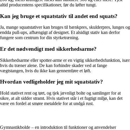
altid producentens specifikationer, før du løfter tungt.
Kan jeg bruge et squatstativ til andet end squats?
Ja, mange squatstativer kan bruges til bænkpres, skulderpres, lunges og
endda pull-ups, afhængigt af designet. Et alsidigt stativ kan derfor
fungere som centrum for din styrketræning.
Er det nødvendigt med sikkerhedsarme?
Sikkerhedsarme eller spotter-arme er en vigtig sikkerhedsfunktion, især
hvis du træner alene. De kan forhindre skader ved at fange
vægtstangen, hvis du ikke kan gennemføre et løft.
Hvordan vedligeholder jeg mit squatstativ?
Hold stativet rent og tørt, og tjek jævnligt bolte og samlinger for at
sikre, at alt sidder stramt. Hvis stativet står i et fugtigt miljø, kan det
være en fordel at smøre metaldele for at undgå rust.
Gymnastikbolde – en introduktion til funktioner og anvendelser