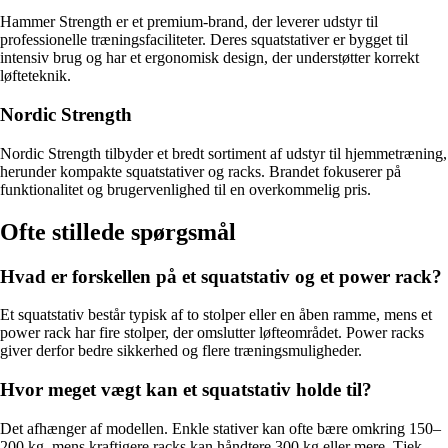
Hammer Strength er et premium-brand, der leverer udstyr til
professionelle træningsfaciliteter. Deres squatstativer er bygget til
intensiv brug og har et ergonomisk design, der understøtter korrekt
løfteteknik.
Nordic Strength
Nordic Strength tilbyder et bredt sortiment af udstyr til hjemmetræning,
herunder kompakte squatstativer og racks. Brandet fokuserer på
funktionalitet og brugervenlighed til en overkommelig pris.
Ofte stillede spørgsmål
Hvad er forskellen på et squatstativ og et power rack?
Et squatstativ består typisk af to stolper eller en åben ramme, mens et
power rack har fire stolper, der omslutter løfteområdet. Power racks
giver derfor bedre sikkerhed og flere træningsmuligheder.
Hvor meget vægt kan et squatstativ holde til?
Det afhænger af modellen. Enkle stativer kan ofte bære omkring 150–
200 kg, mens kraftigere racks kan håndtere 300 kg eller mere. Tjek