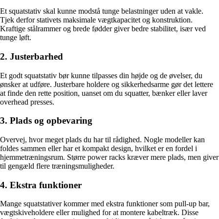
Et squatstativ skal kunne modstå tunge belastninger uden at vakle.
Tjek derfor stativets maksimale vægtkapacitet og konstruktion.
Kraftige stålrammer og brede fødder giver bedre stabilitet, især ved
tunge løft.
2. Justerbarhed
Et godt squatstativ bør kunne tilpasses din højde og de øvelser, du
ønsker at udføre. Justerbare holdere og sikkerhedsarme gør det lettere
at finde den rette position, uanset om du squatter, bænker eller laver
overhead presses.
3. Plads og opbevaring
Overvej, hvor meget plads du har til rådighed. Nogle modeller kan
foldes sammen eller har et kompakt design, hvilket er en fordel i
hjemmetræningsrum. Større power racks kræver mere plads, men giver
til gengæld flere træningsmuligheder.
4. Ekstra funktioner
Mange squatstativer kommer med ekstra funktioner som pull-up bar,
vægtskiveholdere eller mulighed for at montere kabeltræk. Disse