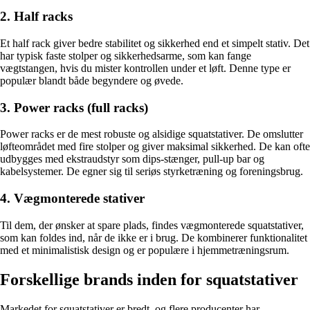
2. Half racks
Et half rack giver bedre stabilitet og sikkerhed end et simpelt stativ. Det
har typisk faste stolper og sikkerhedsarme, som kan fange
vægtstangen, hvis du mister kontrollen under et løft. Denne type er
populær blandt både begyndere og øvede.
3. Power racks (full racks)
Power racks er de mest robuste og alsidige squatstativer. De omslutter
løfteområdet med fire stolper og giver maksimal sikkerhed. De kan ofte
udbygges med ekstraudstyr som dips-stænger, pull-up bar og
kabelsystemer. De egner sig til seriøs styrketræning og foreningsbrug.
4. Vægmonterede stativer
Til dem, der ønsker at spare plads, findes vægmonterede squatstativer,
som kan foldes ind, når de ikke er i brug. De kombinerer funktionalitet
med et minimalistisk design og er populære i hjemmetræningsrum.
Forskellige brands inden for squatstativer
Markedet for squatstativer er bredt, og flere producenter har